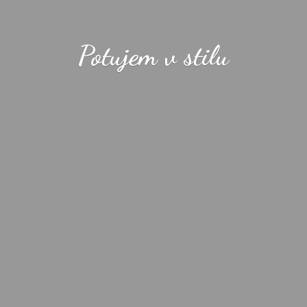
Potujem
v stilu