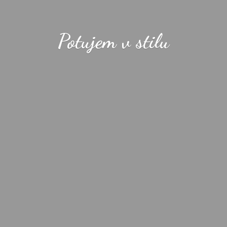
Potujem
v stilu